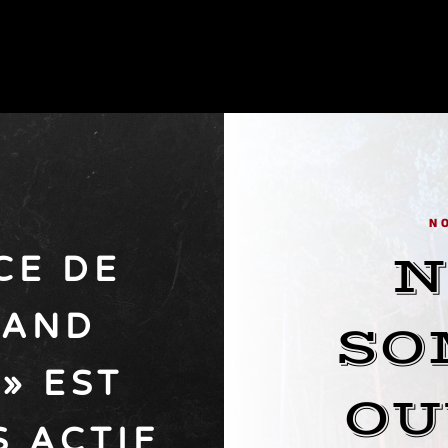
N
N
CE DE
 AND
SO
» EST
OU
 ACTIF